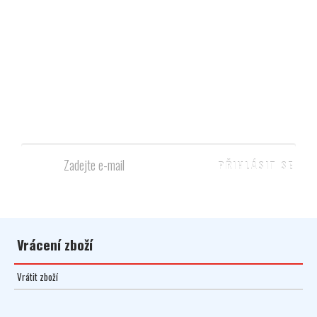
Nezmeškejte již žádnou akci
Napište nám svůj e-mail a dostávejte pravidelně informace o
novinkách, akcích a slevách.
Vrácení zboží
Vrátit zboží