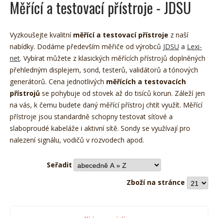
Měřící a testovací přístroje - JDSU
Vyzkoušejte kvalitní
měřící a testovací přístroje
z naší
nabídky. Dodáme především měřiče od výrobců
JDSU
a
Lexi-
net
. Vybírat můžete z klasických měřících přístrojů doplněných
přehledným displejem, sond, testerů, validátorů a tónových
generátorů. Cena jednotlivých
měřících a testovacích
přístrojů
se pohybuje od stovek až do tisíců korun. Záleží jen
na vás, k čemu budete daný měřící přístroj chtít využít. Měřící
přístroje jsou standardně schopny testovat síťové a
slaboproudé kabeláže i aktivní sítě. Sondy se využívají pro
nalezení signálu, vodičů v rozvodech apod.
Seřadit
Zboží na stránce