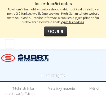
Tento web používá cookies
Kč
€
Abychom Vám mohli v tomto eshopu nabídnout kvalitní služby a
pokročilé funkce, využíváme cookies. Prohlížením tohoto webu s
tímto souhlasíte. Pro více informací o cookies a jejich případném
blokování navštivte článek
Využití cookies
ROZUMÍM
0
Hlavní kategorie
Titulní stránka
Metalický materiál
Měřící
a testovací přístroje