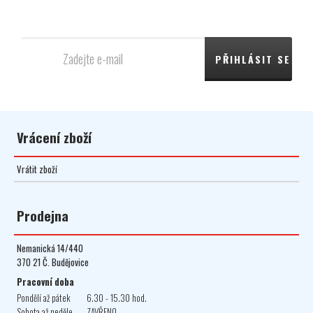
novinkách, akcích a slevách.
Vrácení zboží
Vrátit zboží
Prodejna
Nemanická 14/440
370 21 Č. Budějovice
Pracovní doba
Pondělí až pátek
6.30 - 15.30 hod.
Sobota až neděle
ZAVŘENO