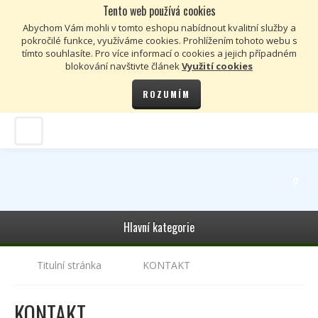
Tento web používá cookies
Kč
€
Abychom Vám mohli v tomto eshopu nabídnout kvalitní služby a
pokročilé funkce, využíváme cookies. Prohlížením tohoto webu s
tímto souhlasíte. Pro více informací o cookies a jejich případném
blokování navštivte článek
Využití cookies
ROZUMÍM
0
Hlavní kategorie
Titulní stránka
KONTAKT
KONTAKT