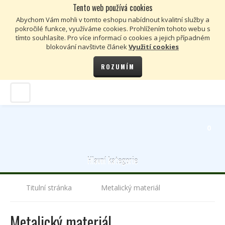
Tento web používá cookies
Kč
€
Abychom Vám mohli v tomto eshopu nabídnout kvalitní služby a
pokročilé funkce, využíváme cookies. Prohlížením tohoto webu s
tímto souhlasíte. Pro více informací o cookies a jejich případném
blokování navštivte článek
Využití cookies
ROZUMÍM
0
Hlavní kategorie
Titulní stránka
Metalický materiál
Metalický materiál