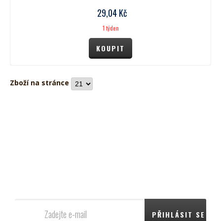
29,04
Kč
1 týden
Zboží na stránce
Nezmeškejte již žádnou akci
Napište nám svůj e-mail a dostávejte pravidelně informace o
novinkách, akcích a slevách.